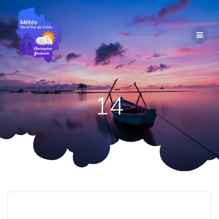
Passer
au
contenu
14