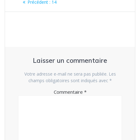
Article
Précédent :
14
de
précédent
:
l’article
Laisser un commentaire
Votre adresse e-mail ne sera pas publiée.
Les
champs obligatoires sont indiqués avec
*
Commentaire
*