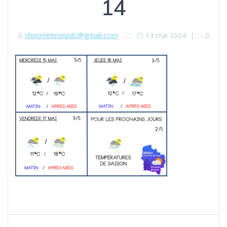
14
chrismeteonpdc@gmail.com
13 mai 2024
|
0
Navigation