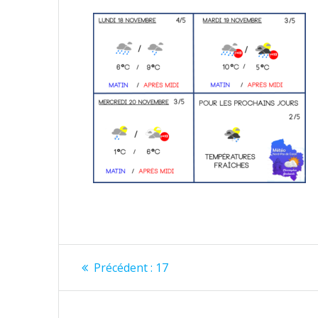
Navigation
Article
Précédent :
17
précédent
de
: