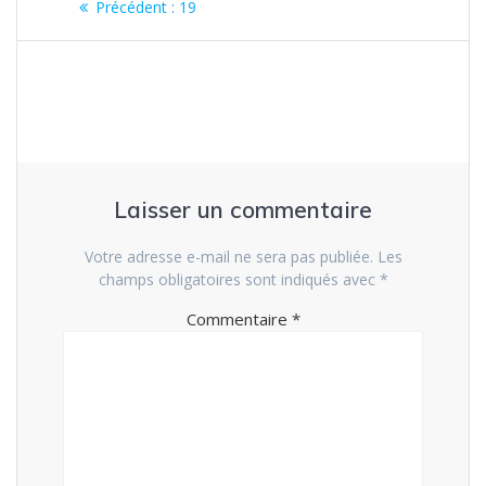
Article
Précédent :
19
de
précédent
:
l’article
Laisser un commentaire
Votre adresse e-mail ne sera pas publiée.
Les
champs obligatoires sont indiqués avec
*
Commentaire
*