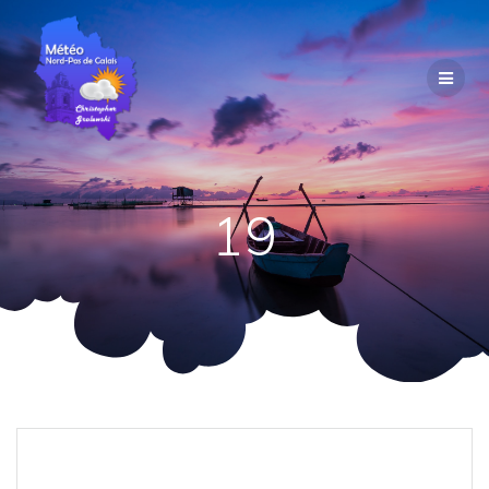
Passer
au
contenu
19