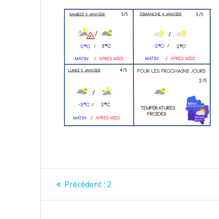
Navigation
Article
Précédent :
2
précédent
de
: