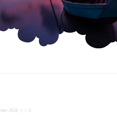
nvier 2026
|
0