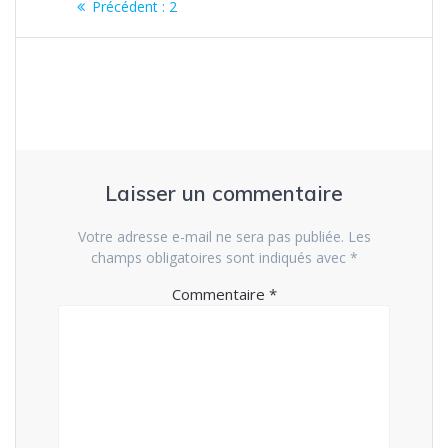
Article
Précédent :
2
de
précédent
:
l’article
Laisser un commentaire
Votre adresse e-mail ne sera pas publiée.
Les
champs obligatoires sont indiqués avec
*
Commentaire
*