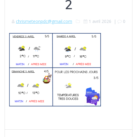
2
chrismeteonpdc@gmail.com
1 avril 2026
|
0
Navigation