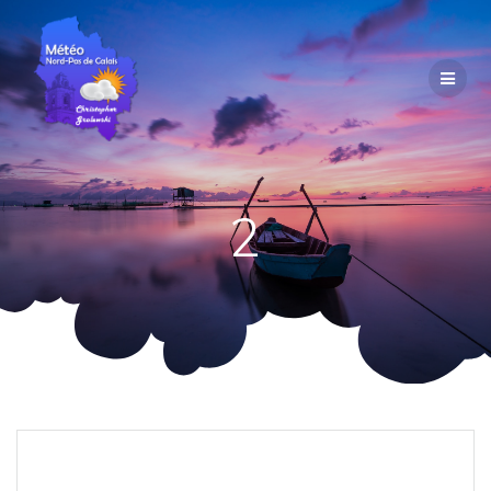
Passer
au
contenu
2