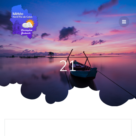
Passer
au
contenu
21