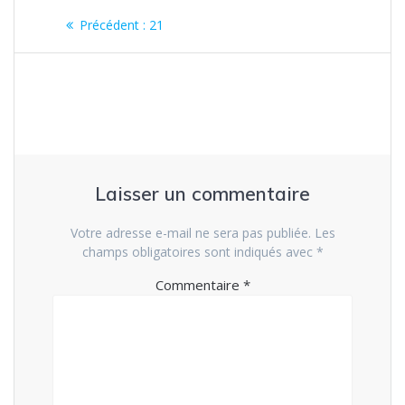
Navigation
Article
Précédent :
21
de
précédent
:
l’article
Laisser un commentaire
Votre adresse e-mail ne sera pas publiée.
Les
champs obligatoires sont indiqués avec
*
Commentaire
*