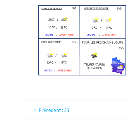
Navigation
Article
Précédent :
23
précédent
de
: