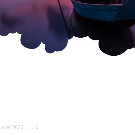
évrier 2026
|
0