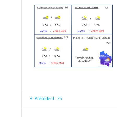
Navigation
Article
Précédent :
25
précédent
de
: