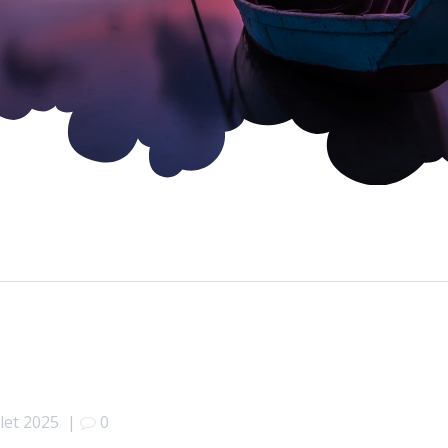
llet 2025
|
0