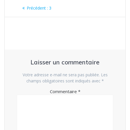
Navigation
Article
Précédent :
3
de
précédent
:
l’article
Laisser un commentaire
Votre adresse e-mail ne sera pas publiée.
Les
champs obligatoires sont indiqués avec
*
Commentaire
*