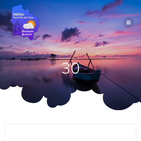
Passer
au
contenu
30