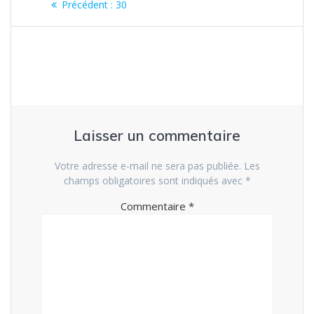
Article
Précédent :
30
de
précédent
:
l’article
Laisser un commentaire
Votre adresse e-mail ne sera pas publiée.
Les
champs obligatoires sont indiqués avec
*
Commentaire
*