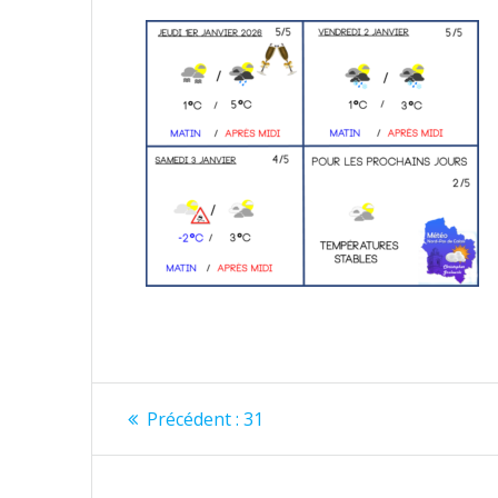
Navigation
Article
Précédent :
31
précédent
de
: