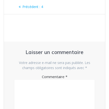
Navigation
Article
Précédent :
4
de
précédent
:
l’article
Laisser un commentaire
Votre adresse e-mail ne sera pas publiée.
Les
champs obligatoires sont indiqués avec
*
Commentaire
*