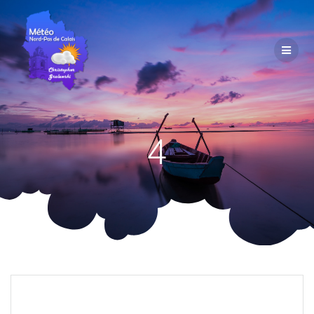
Passer
au
contenu
4