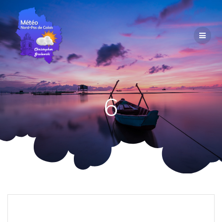
Passer
au
contenu
6