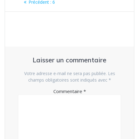
Article
Précédent :
6
de
précédent
:
l’article
Laisser un commentaire
Votre adresse e-mail ne sera pas publiée.
Les
champs obligatoires sont indiqués avec
*
Commentaire
*