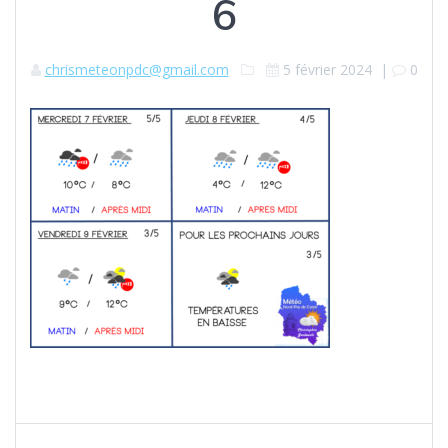
6
chrismeteonpdc@gmail.com
5 février 2024
|
0
Navigation