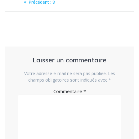
Article
Précédent :
8
de
précédent
:
l’article
Laisser un commentaire
Votre adresse e-mail ne sera pas publiée.
Les
champs obligatoires sont indiqués avec
*
Commentaire
*