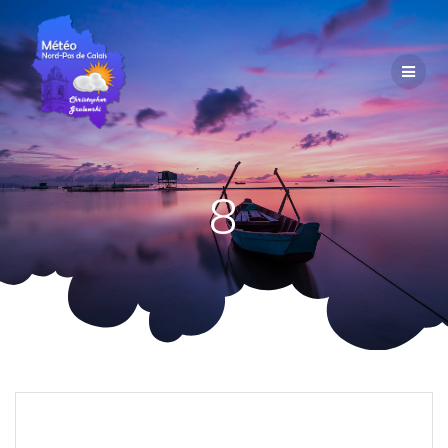
Passer
au
contenu
8