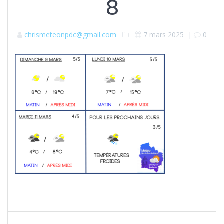
8
chrismeteonpdc@gmail.com
7 mars 2025
|
0
Navigation