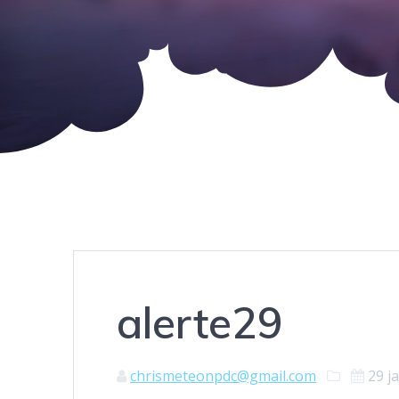
alerte29
chrismeteonpdc@gmail.com
29 j