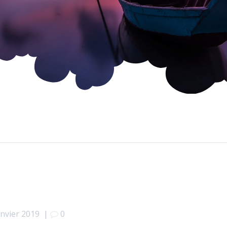
anvier 2019
|
0