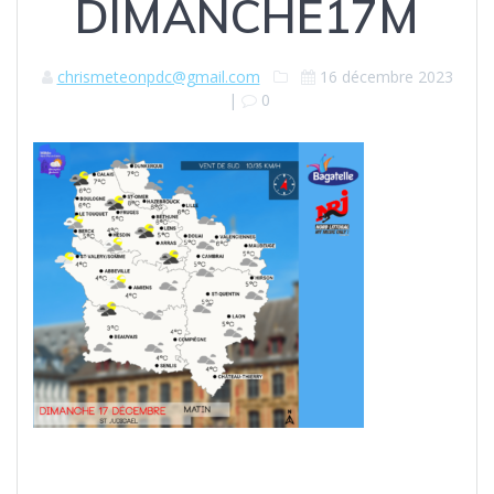
DIMANCHE17M
chrismeteonpdc@gmail.com
16 décembre 2023
|
0