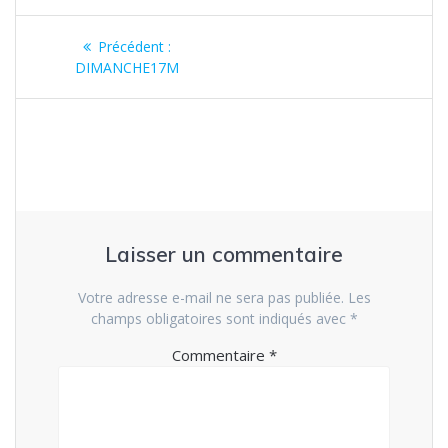
Navigation
Article
Précédent :
de
précédent
DIMANCHE17M
:
l’article
Laisser un commentaire
Votre adresse e-mail ne sera pas publiée.
Les
champs obligatoires sont indiqués avec
*
Commentaire
*