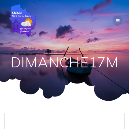
Passer
au
contenu
DIMANCHE17M