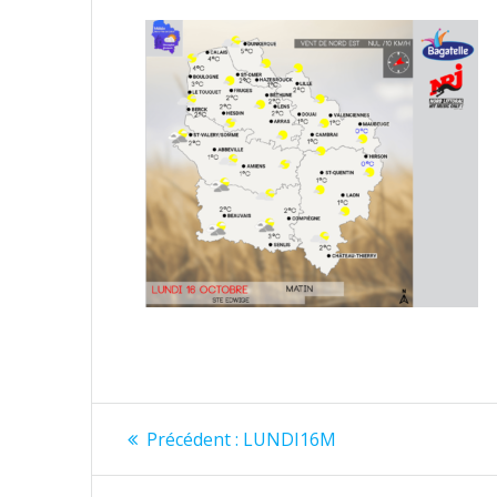
Navigation
Article
Précédent :
LUNDI16M
précédent
de
: