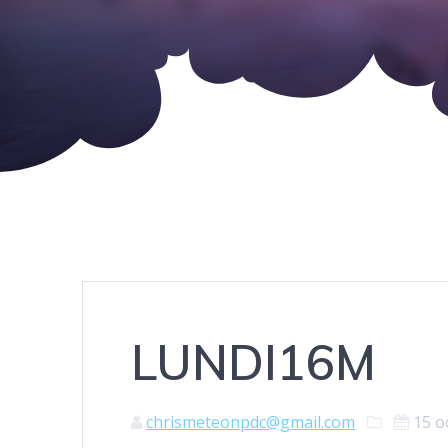
LUNDI16M
chrismeteonpdc@gmail.com
15 o