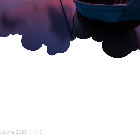
ctobre 2023
|
0