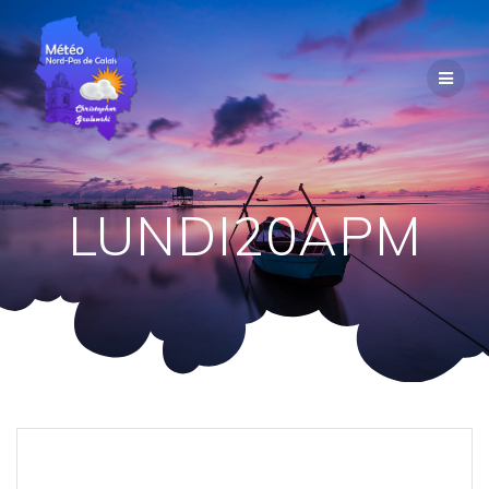
Passer
au
contenu
LUNDI20APM