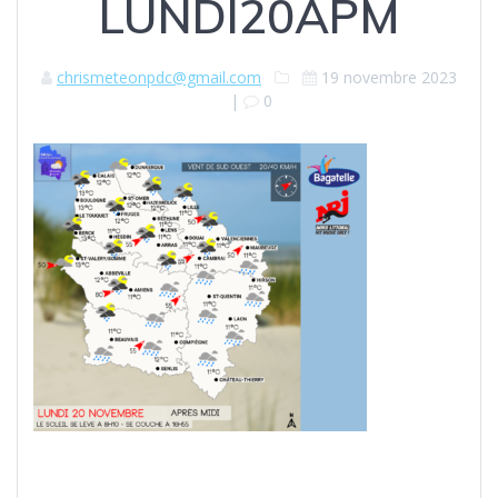
LUNDI20APM
chrismeteonpdc@gmail.com
19 novembre 2023
|
0