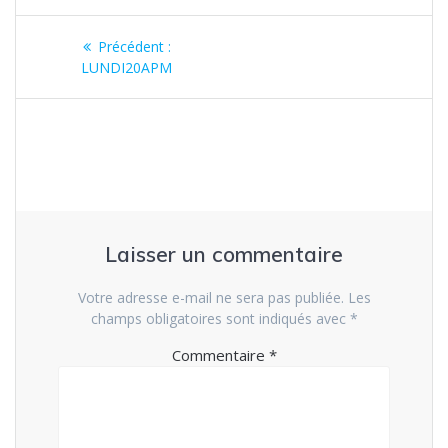
Navigation
Article
Précédent :
de
précédent
LUNDI20APM
:
l’article
Laisser un commentaire
Votre adresse e-mail ne sera pas publiée.
Les
champs obligatoires sont indiqués avec
*
Commentaire
*