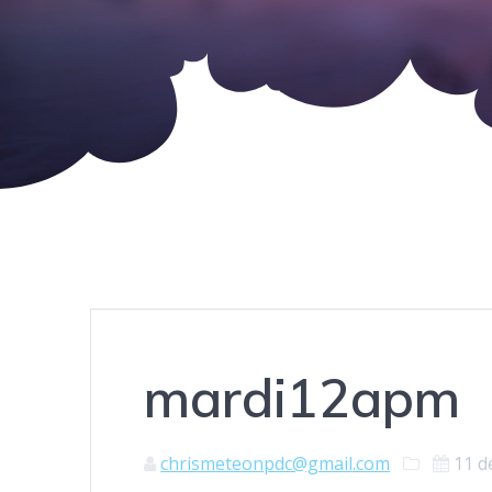
mardi12apm
chrismeteonpdc@gmail.com
11 d