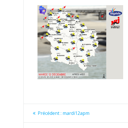
Navigation
Article
Précédent :
mardi12apm
précédent
de
: