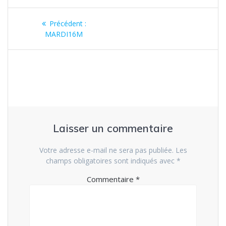
Navigation
Article
Précédent :
de
précédent
MARDI16M
:
l’article
Laisser un commentaire
Votre adresse e-mail ne sera pas publiée.
Les
champs obligatoires sont indiqués avec
*
Commentaire
*