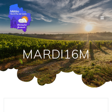
Passer
au
contenu
MARDI16M