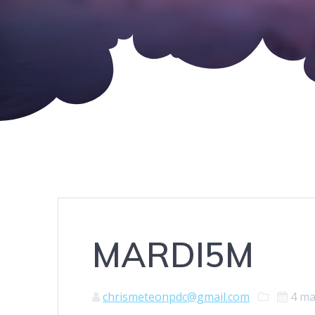
MARDI5M
chrismeteonpdc@gmail.com
4 ma