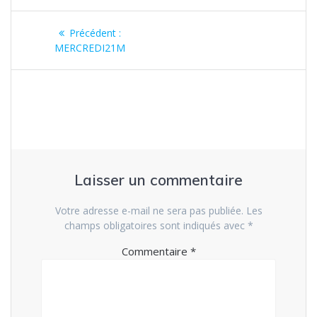
Navigation
Article
Précédent :
de
précédent
MERCREDI21M
:
l’article
Laisser un commentaire
Votre adresse e-mail ne sera pas publiée.
Les
champs obligatoires sont indiqués avec
*
Commentaire
*