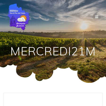
Passer
au
contenu
MERCREDI21M