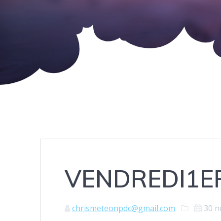
VENDREDI1E
chrismeteonpdc@gmail.com
30 n