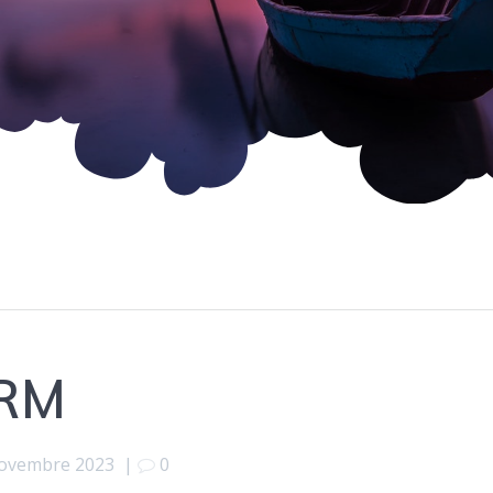
RM
ovembre 2023
|
0