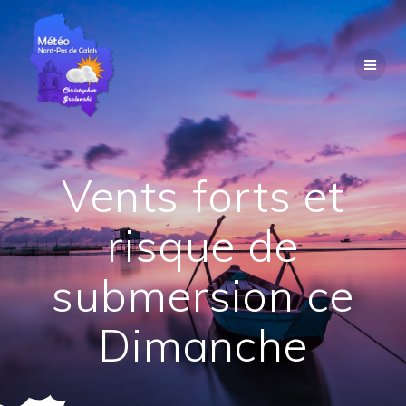
Passer
au
contenu
Vents forts et
risque de
submersion ce
Dimanche