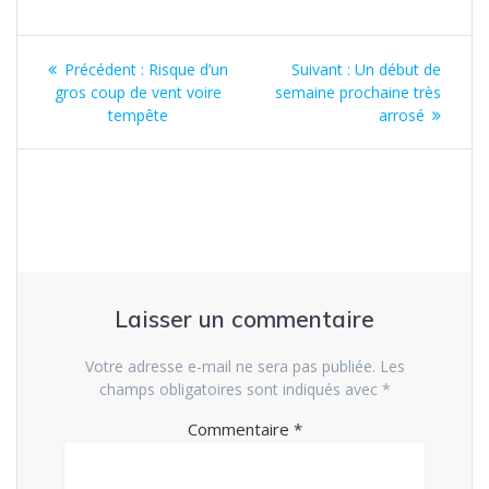
Navigation
Article
Article
Précédent :
Risque d’un
Suivant :
Un début de
de
précédent
suivant
gros coup de vent voire
semaine prochaine très
:
:
tempête
arrosé
l’article
Laisser un commentaire
Votre adresse e-mail ne sera pas publiée.
Les
champs obligatoires sont indiqués avec
*
Commentaire
*